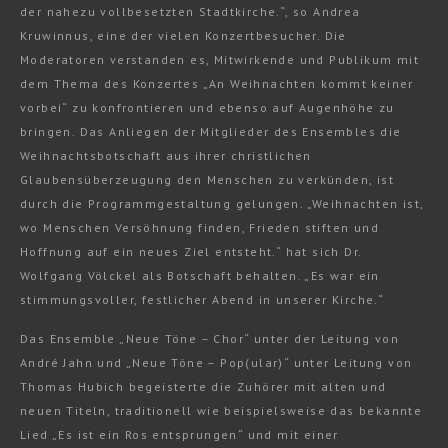
der nahezu vollbesetzten Stadtkirche.“, so Andrea
Kruwinnus, eine der vielen Konzertbesucher. Die
Moderatoren verstanden es, Mitwirkende und Publikum mit
dem Thema des Konzertes „An Weihnachten kommt keiner
vorbei“ zu konfrontieren und ebenso auf Augenhöhe zu
bringen. Das Anliegen der Mitglieder des Ensembles die
Weihnachtsbotschaft aus ihrer christlichen
Glaubensüberzeugung den Menschen zu verkünden, ist
durch die Programmgestaltung gelungen. „Weihnachten ist,
wo Menschen Versöhnung finden, Frieden stiften und
Hoffnung auf ein neues Ziel entsteht.“ hat sich Dr.
Wolfgang Völckel als Botschaft behalten. „Es war ein
stimmungsvoller, festlicher Abend in unserer Kirche.“
Das Ensemble „Neue Töne – Chor“ unter der Leitung von
André Jahn und „Neue Töne – Pop(ular)“ unter Leitung von
Thomas Hubich begeisterte die Zuhörer mit alten und
neuen Titeln, traditionell wie beispielsweise das bekannte
Lied „Es ist ein Ros entsprungen“ und mit einer