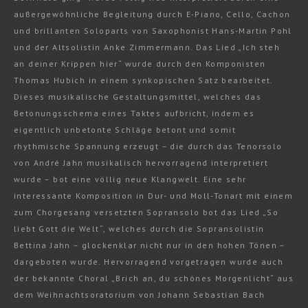
außergewöhnliche Begleitung durch E-Piano, Cello, Cachon
und brillanten Soloparts von Saxophonist Hans-Martin Pohl
und der Altsolistin Anke Zimmermann. Das Lied „Ich steh
an deiner Krippen hier“ wurde durch den Komponisten
Thomas Hubich in einem synkopischen Satz bearbeitet.
Dieses musikalische Gestaltungsmittel, welches das
Betonungsschema eines Taktes aufbricht, indem es
eigentlich unbetonte Schläge betont und somit
rhythmische Spannung erzeugt – die durch das Tenorsolo
von André Jahn musikalisch hervorragend interpretiert
wurde – bot eine völlig neue Klangwelt. Eine sehr
interessante Komposition in Dur- und Moll-Tonart mit einem
zum Chorgesang versetzten Sopransolo bot das Lied „So
liebt Gott die Welt“, welches durch die Sopransolistin
Bettina Jahn – glockenklar nicht nur in den hohen Tönen –
dargeboten wurde. Hervorragend vorgetragen wurde auch
der bekannte Choral „Brich an, du schönes Morgenlicht“ aus
dem Weihnachtsoratorium von Johann Sebastian Bach