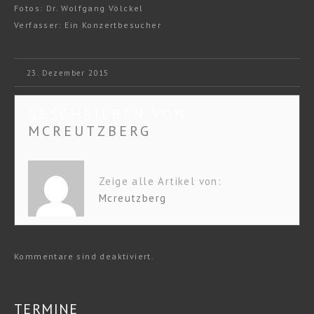
Fotos: Dr. Wolfgang Völckel
Verfasser: Ein Konzertbesucher
23. Dezember 2015
GESCHRIEBEN VON
MCREUTZBERG
Zeige alle Artikel von:
Mcreutzberg
Kommentare sind deaktiviert.
TERMINE