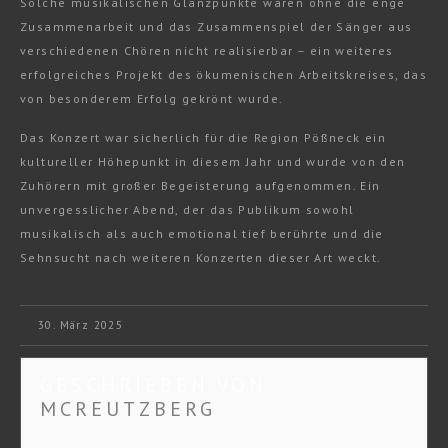
Solche musikalischen Glanzpunkte wären ohne die enge
Zusammenarbeit und das Zusammenspiel der Sänger aus
verschiedenen Chören nicht realisierbar – ein weiteres
erfolgreiches Projekt des ökumenischen Arbeitskreises, das
von besonderem Erfolg gekrönt wurde.
Das Konzert war sicherlich für die Region Pößneck ein
kultureller Höhepunkt in diesem Jahr und wurde von den
Zuhörern mit großer Begeisterung aufgenommen. Ein
unvergesslicher Abend, der das Publikum sowohl
musikalisch als auch emotional tief berührte und die
Sehnsucht nach weiteren Konzerten dieser Art weckt.
30. März 2025
GESCHRIEBEN VON
MCREUTZBERG