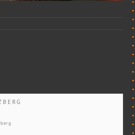
ZBERG
zberg