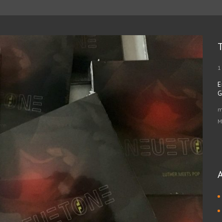
1
E
G
m
M